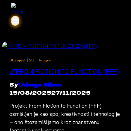
Obavijesti
|
Stalni Program
🌌FROM FICTION TO FUNCTION (FFF)
By
Udruga Albus
15/08/2025
27/11/2025
Projekt From Fiction to Function (FFF)
osmišljen je kao spoj kreativnosti i tehnologije
– ono štozamišljamo kroz znanstvenu
fantastiku pokušavamo…