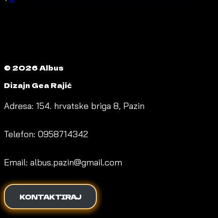
NAVIGATION
Page
© 2026 Albus
Dizajn Gea Rajić
Adresa: 154. hrvatske briga 8, Pazin
Telefon: 0958714342
Email: albus.pazin@gmail.com
KONTAKTIRAJ