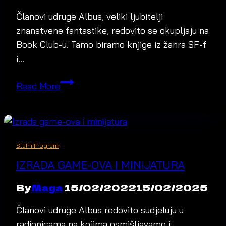
Članovi udruge Albus, veliki ljubitelji
znanstvene fantastike, redovito se okupljaju na
Book Club-u. Tamo biramo knjige iz žanra SF-f
i…
Book
Read More
club
Stalni Program
IZRADA GAME-OVA I MINIJATURA
By
Maga
15/02/2022
15/02/2025
Članovi udruge Albus redovito sudjeluju u
radionicama na kojima osmišljavamo i