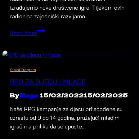
izrađujemo nove društvene igre. Tijekom ovih
radionica zajednički razvijamo…
Izrada
Read More
game-
ova
i
minijatura
Stalni Program
RPG ZA DJECU I MLADE
By
Maga
15/02/2022
15/02/2025
Naše RPG kampanje za djecu prilagođene su
uzrastu od 9 do 14 godina, pružajući mladim
igračima priliku da se upuste…