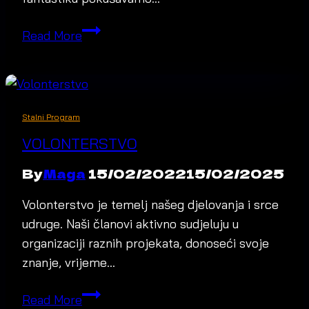
🌌
Read More
FROM
FICTION
TO
FUNCTION
Stalni Program
(FFF)
VOLONTERSTVO
By
Maga
15/02/2022
15/02/2025
Volonterstvo je temelj našeg djelovanja i srce
udruge. Naši članovi aktivno sudjeluju u
organizaciji raznih projekata, donoseći svoje
znanje, vrijeme…
Volonterstvo
Read More