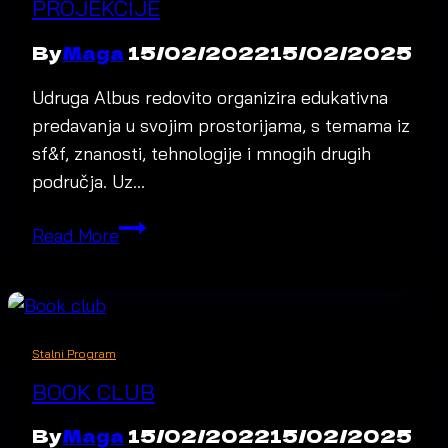
PROJEKCIJE
By
Maga
15/02/2022
15/02/2025
Udruga Albus redovito organizira edukativna
predavanja u svojim prostorijama, s temama iz
sf&f, znanosti, tehnologije i mnogih drugih
područja. Uz…
Edukativna
Read More
predavanja
i
filmske
projekcije
Stalni Program
BOOK CLUB
By
Maga
15/02/2022
15/02/2025