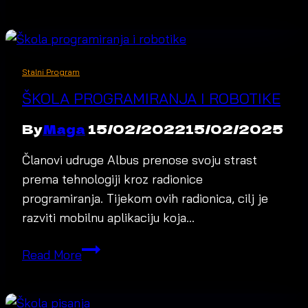
Stalni Program
ŠKOLA PROGRAMIRANJA I ROBOTIKE
By
Maga
15/02/2022
15/02/2025
Članovi udruge Albus prenose svoju strast
prema tehnologiji kroz radionice
programiranja. Tijekom ovih radionica, cilj je
razviti mobilnu aplikaciju koja…
Škola
Read More
programiranja
i
robotike