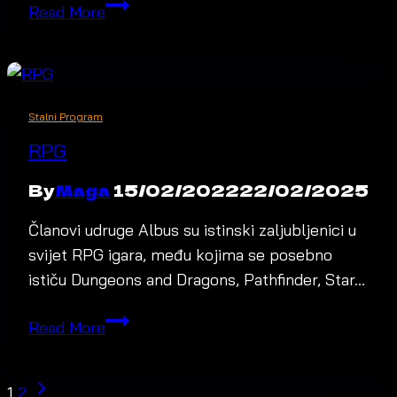
RPG
Read More
za
djecu
i
mlade
Stalni Program
RPG
By
Maga
15/02/2022
22/02/2025
Članovi udruge Albus su istinski zaljubljenici u
svijet RPG igara, među kojima se posebno
ističu Dungeons and Dragons, Pathfinder, Star…
RPG
Read More
PAGE
Next
1
2