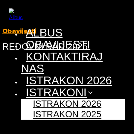
Skip
to
content
ALBUS
Obavijesti
OBAVIJESTI
REDOVNI RAD 2025
KONTAKTIRAJ
NAS
ISTRAKON 2026
ISTRAKONI
ISTRAKON 2026
ISTRAKON 2025