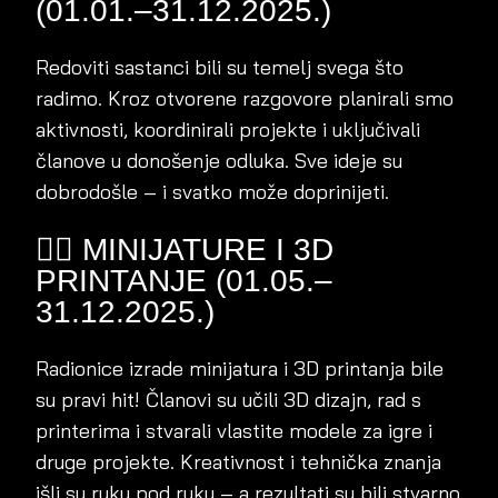
(01.01.–31.12.2025.)
Redoviti sastanci bili su temelj svega što
radimo. Kroz otvorene razgovore planirali smo
aktivnosti, koordinirali projekte i uključivali
članove u donošenje odluka. Sve ideje su
dobrodošle – i svatko može doprinijeti.
🧙‍♂️ MINIJATURE I 3D
PRINTANJE (01.05.–
31.12.2025.)
Radionice izrade minijatura i 3D printanja bile
su pravi hit! Članovi su učili 3D dizajn, rad s
printerima i stvarali vlastite modele za igre i
druge projekte. Kreativnost i tehnička znanja
išli su ruku pod ruku – a rezultati su bili stvarno