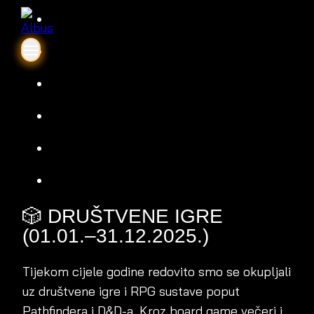
🎲 DRUŠTVENE IGRE
(01.01.–31.12.2025.)
Tijekom cijele godine redovito smo se okupljali
uz društvene igre i RPG sustave poput
Pathfindera i D&D-a. Kroz board game večeri i