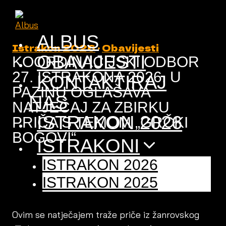
Skip
to
content
ALBUS
Istrakon 2026
·
Obavijesti
OBAVIJESTI
KOORDINACIJSKI ODBOR
27. ISTRAKONA 2026. U
KONTAKTIRAJ
PAZINU OGLAŠAVA
NAS
NATJEČAJ ZA ZBIRKU
ISTRAKON 2026
PRIČA S TEMOM „GRČKI
BOGOVI“
ISTRAKONI
ISTRAKON 2026
ISTRAKON 2025
Ovim se natječajem traže priče iz žanrovskog