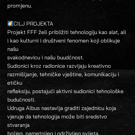
promjenu.
CILJ PROJEKTA
Projekt FFF želi približiti tehnologiju kao alat, ali
i kao kulturni i društveni fenomen koji oblikuje
našu
svakodnevicu i našu buudćnost.
Sudionici kroz radionice razvijaju kreativno
razmišljanje, tehničke vještine, komunikaciju i
etičku
refleksiju, postajući aktivni sudionici tehnološke
budućnosti.
Udruga Albus nastavlja graditi zajednicu koja
vjeruje da tehnologija može biti sredstvo
stvaranja
boljeg, pametnijeg i održivijeg svijeta.