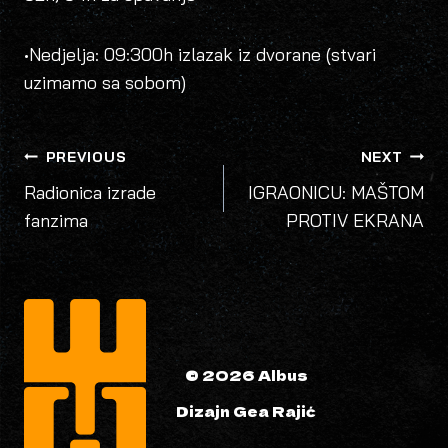
•Nedjelja: 09:300h izlazak iz dvorane (stvari
uzimamo sa sobom)
POST
PREVIOUS
NEXT
NAVIGATION
Radionica izrade
IGRAONICU: MAŠTOM
fanzima
PROTIV EKRANA
© 2026 Albus
Dizajn Gea Rajić