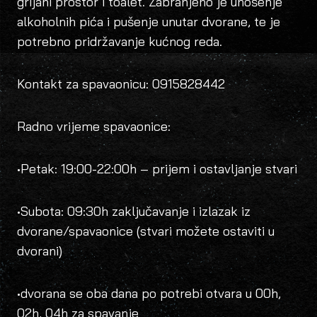
grijani prostor i toalet. Zabranjeno je unošenje
alkoholnih pića i pušenje unutar dvorane, te je
potrebno pridržavanje kućnog reda.
Kontakt za spavaonicu: 0915828442
Radno vrijeme spavaonice:
•Petak: 19:00-22:00h – prijem i ostavljanje stvari
•Subota: 09:30h zaključavanje i izlazak iz
dvorane/spavaonice (stvari možete ostaviti u
dvorani)
•dvorana se oba dana po potrebi otvara u 00h,
02h, 04h za spavanje