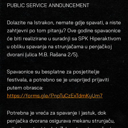
PUBLIC SERVICE ANNOUNCEMENT
Dolazite na Istrakon, nemate gdje spavati, a niste
zahtjevni po tom pitanju? Ove godine spavaonice
će biti realizirane u suradnji sa SPK
Hiperaktivom
u obliku spavanja na strunjačama u penjačkoj
dvorani (ulica M.B. Rašana 2/5).
Spavaonice su besplatne za posjetitelje
festivala, a potrebno se je unaprijed prijaviti
putem obrasca:
https://forms.gle/PnpTuCzExTdmKyUm7
Potrebna je vreća za spavanje i jastuk, dok
penjačka dvorana osigurava mekanu strunjaču,