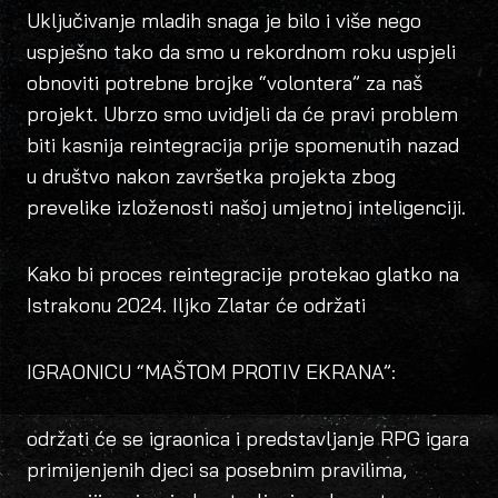
Uključivanje mladih snaga je bilo i više nego
uspješno tako da smo u rekordnom roku uspjeli
obnoviti potrebne brojke “volontera” za naš
projekt. Ubrzo smo uvidjeli da će pravi problem
biti kasnija reintegracija prije spomenutih nazad
u društvo nakon završetka projekta zbog
prevelike izloženosti našoj umjetnoj inteligenciji.
Kako bi proces reintegracije protekao glatko na
Istrakonu 2024. Iljko Zlatar će održati
IGRAONICU “MAŠTOM PROTIV
EKRANA”:
održati će se igraonica i predstavljanje RPG igara
primijenjenih djeci sa posebnim pravilima,