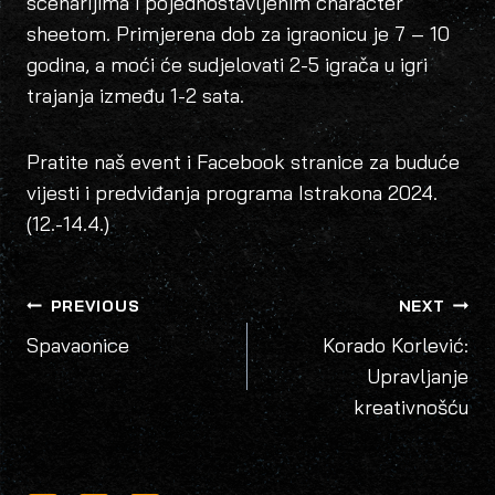
scenarijima i pojednostavljenim character
sheetom. Primjerena dob za igraonicu je 7 – 10
godina, a moći će sudjelovati 2-5 igrača u igri
trajanja između 1-2 sata.
Pratite naš event i Facebook stranice za buduće
vijesti i predviđanja programa Istrakona 2024.
(12.-14.4.)
POST
PREVIOUS
NEXT
NAVIGATION
Spavaonice
Korado Korlević:
Upravljanje
kreativnošću