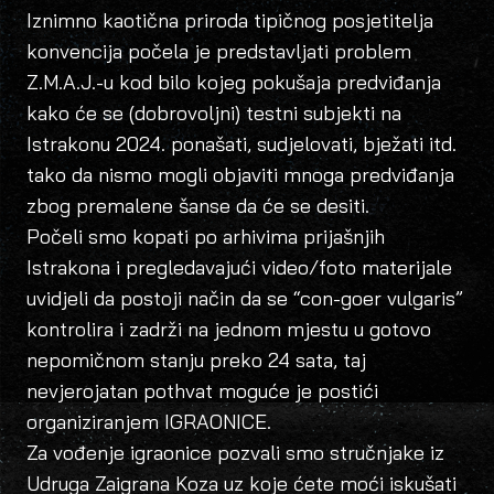
Iznimno kaotična priroda tipičnog posjetitelja
konvencija počela je predstavljati problem
Z.M.A.J.-u kod bilo kojeg pokušaja predviđanja
kako će se (dobrovoljni) testni subjekti na
Istrakonu 2024. ponašati, sudjelovati, bježati itd.
tako da nismo mogli objaviti mnoga predviđanja
zbog premalene šanse da će se desiti.
Počeli smo kopati po arhivima prijašnjih
Istrakona i pregledavajući video/foto materijale
uvidjeli da postoji način da se “con-goer vulgaris”
kontrolira i zadrži na jednom mjestu u gotovo
nepomičnom stanju preko 24 sata, taj
nevjerojatan pothvat moguće je postići
organiziranjem IGRAONICE.
Za vođenje igraonice pozvali smo stručnjake iz
Udruga Zaigrana Koza uz koje ćete moći iskušati