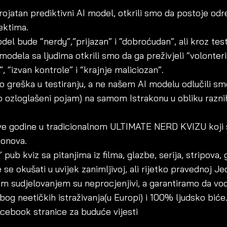
erojatan prediktivni AI model, otkrili smo da postoje od
ektima.
del bude “nerdy”,”prijazan” i “dobroćudan”, ali kroz test
modela sa ljudima otkrili smo da ga preživjeli “volonteri
, “izvan kontrole” i “krajnje maliciozan”.
o greška u testiranju, a ne našem AI modelu odlučili smo
o ozloglašeni pojam) na samom Istrakonu u obliku raznih
ove godine u tradicionalnom ULTIMATE NERD KVIZU koji s
konova.
pub kviz sa pitanjima iz filma, glazbe, serija, stripova, 
 se okušati u uvijek zanimljivoj, ali rijetko pravednoj J
m sudjelovanjem su neprocjenjivi, a garantiramo da vodit
zbog neetičkih istraživanja(u Europi) i 100% ljudsko biće
acebook stranice za buduće vijesti