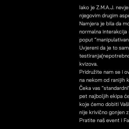
Iako je Z.M.A.J. nevj
njegovim drugim asp
Namjera je bila da mo
normalna interakcija 
poput “manipulativan”
Uvjereni da je to sam
testiranja(nepotrebn
kvizova.
Pridružite nam se i 
na nekom od ranijih 
Čeka vas “standardni” 
pet najboljih ekipa će
koje ćemo dobiti Vaši
nije krivično gonjen 
Pratite naš event i F