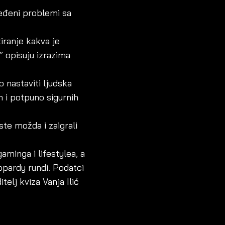
ređeni problemi sa
iranje kakva je
” opisuju izrazima
 nastaviti ljudska
 i potpuno sigurnih
te možda i zaigrali
gaminga i lifestylea, a
eopardy rundi. Podatci
elj kviza Vanja Ilić
.