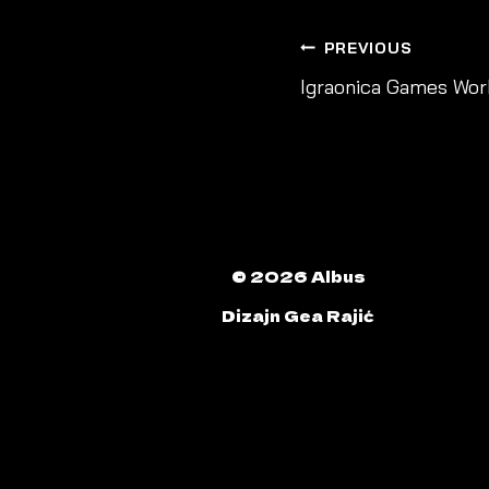
POST
PREVIOUS
NAVIGAT
Igraonica Games Wor
© 2026 Albus
Dizajn Gea Rajić