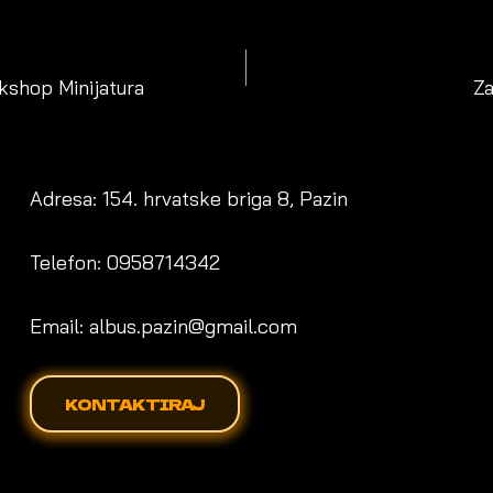
ION
kshop Minijatura
Za
Adresa: 154. hrvatske briga 8, Pazin
Telefon: 0958714342
Email: albus.pazin@gmail.com
KONTAKTIRAJ