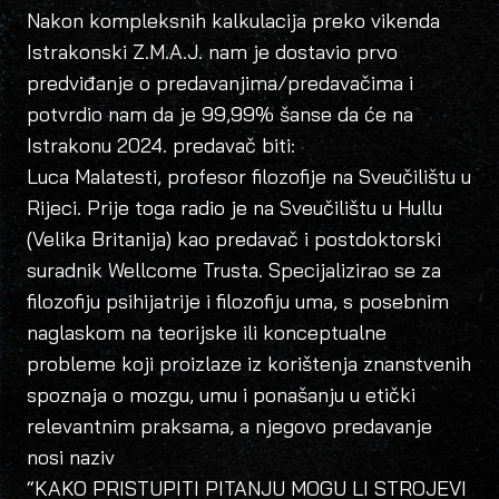
Nakon kompleksnih kalkulacija preko vikenda
Istrakonski Z.M.A.J. nam je dostavio prvo
predviđanje o predavanjima/predavačima i
potvrdio nam da je 99,99% šanse da će na
Istrakonu 2024. predavač biti:
Luca Malatesti, profesor filozofije na Sveučilištu u
Rijeci. Prije toga radio je na Sveučilištu u Hullu
(Velika Britanija) kao predavač i postdoktorski
suradnik Wellcome Trusta. Specijalizirao se za
filozofiju psihijatrije i filozofiju uma, s posebnim
naglaskom na teorijske ili konceptualne
probleme koji proizlaze iz korištenja znanstvenih
spoznaja o mozgu, umu i ponašanju u etički
relevantnim praksama, a njegovo predavanje
nosi naziv
“KAKO PRISTUPITI PITANJU MOGU LI STROJEVI