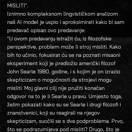
MISLITI”.
Iznimno kompleksnom lingvističkom analizom
naš AI model je uspio i aproksimirati kako bi sam
predavač opisao ovo predavanje:
“U ovom predavanju istražit ću, iz filozofske
perspektive, problem može li stroj misliti. Kako
bih to učinio, fokusirat ću se na poznati misaoni
eksperiment koji je predložio američki filozof
John Searle 1980. godine, i s kojim je on izrazio
skepticizam o mogućnosti da strojevi mogu
misliti. Moj glavni cilj nije pružiti konačan
odgovor na to je li Searle u pravu. Umjesto toga,
želim pokazati kako su se Searle i drugi filozofi i
znanstvenici, koji su reagirali na njegov
skepticizam, suočili se s dva podproblema. Prvo,
što se podrazumijeva pod misliti? Drugo, što je