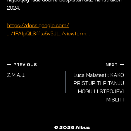
2024.
https://docs.google.com/
…/1FAIpQLSffta6v5Jl…/viewform…
POST
PREVIOUS
NEXT
NAVIGATION
Z.M.A.J.
Luca Malatesti: KAKO
PRISTUPITI PITANJU
MOGU LI STROJEVI
MISLITI
© 2026 Albus