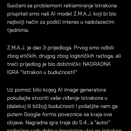
Suočeni sa problemom reklamiranja Istrakona
priupitali smo naš AI model Z.M.A.J. koji bi bio
najbolji način za podići interes u nadolazećim
tjednima.
Z.M.A.J. je dao 3
prijedloga. Prvog smo odbili
zbog etičkih, drugog zbog logističkih razloga, ali
treći prijedlog je bio dobitnički: NAGRADNA
IGRA “Istrakon u budućnosti!”
Uz pomoć bilo kojeg AI image generatora
pokušajte stvoriti vaše viđenje Istrakona u
(dalekoj ili bližoj) budućnosti i pošaljite nam ga
putem Google forms poveznice sa kraja ove
objave. Nagradna igra traje do 5.4., a “autor”
najboljeg rada dobiva besplatan ulaz na Istrakon