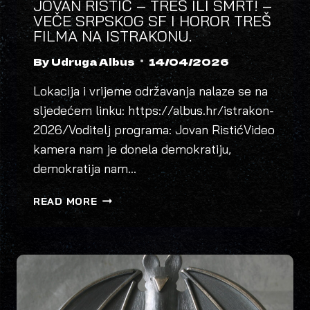
JOVAN RISTIĆ – TREŠ ILI SMRT! –
VEČE SRPSKOG SF I HOROR TREŠ
FILMA NA ISTRAKONU.
By
Udruga Albus
14/04/2026
Lokacija i vrijeme održavanja nalaze se na
sljedećem linku: https://albus.hr/istrakon-
2026/Voditelj programa: Jovan RistićVideo
kamera nam je donela demokratiju,
demokratija nam…
JOVAN
READ MORE
RISTIĆ
–
TREŠ
ILI
SMRT!
–
VEČE