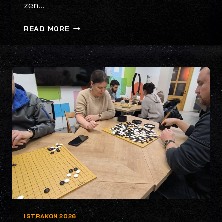
zen…
“HAPPY
READ MORE
LITTLE
ACCIDENTS”
–
RADIONICA
“ALTERIRANJA”
KARATA
ISTRAKON 2026