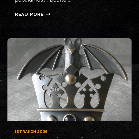
KRIŽIĆ-
READ MORE
BOD
(CROSS
STICH)
DEMO
UDRUGA
CAPYBARA
ISTRAKON 2026