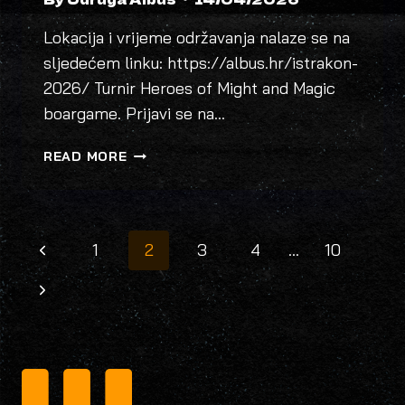
Lokacija i vrijeme održavanja nalaze se na
sljedećem linku: https://albus.hr/istrakon-
2026/ Turnir Heroes of Might and Magic
boargame. Prijavi se na…
HEROES
READ MORE
OF
MIGHT
AND
MAGIC
PAGE
Previous
1
2
3
4
…
10
3
NAVIGATION
BOARDGAME
Page
Next
TURNIR
Page