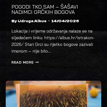
POGODI TKO SAM – ŠAŠAVI
NADIMCI GRČKIH BOGOVA
By
Udruga Albus
14/04/2026
Lokacija i vrijeme održavanja nalaze se na
sljedećem linku: https://albus.hr/istrakon-
2026/ Stari Grci su rijetko bogove zazivali
imenom – nije bilo…
POGODI
READ MORE
TKO
SAM
–
ŠAŠAVI
NADIMCI
GRČKIH
BOGOVA