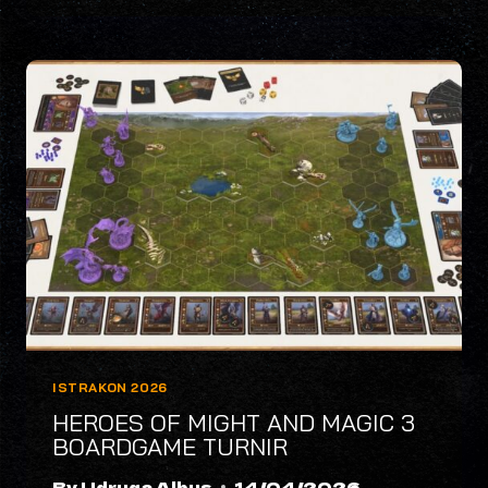
I
ZOE
JELIĆ
MATOŠEVIĆ
–
KORAZON
ISTRAKON 2026
HEROES OF MIGHT AND MAGIC 3
BOARDGAME TURNIR
By
Udruga Albus
14/04/2026