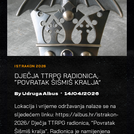
SRPSKOG
SF
I
HOROR
TREŠ
FILMA
NA
ISTRAKONU.
ISTRAKON 2026
DJEČJA TTRPG RADIONICA,
“POVRATAK ŠIŠMIŠ KRALJA”
By
Udruga Albus
14/04/2026
Lokacija i vrijeme održavanja nalaze se na
sljedećem linku: https://albus.hr/istrakon-
2026/ Dječja TTRPG radionica, “Povratak
Šišmiš kralja”. Radionica je namijenjena