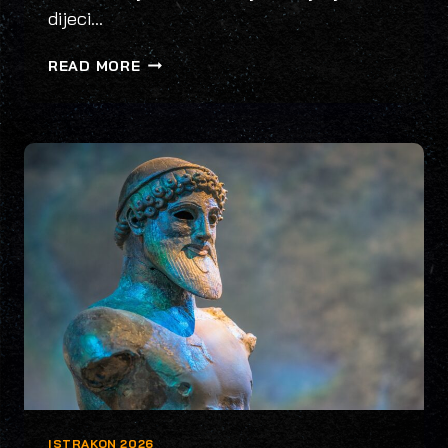
dijeci…
DJEČJA
READ MORE
TTRPG
RADIONICA,
“POVRATAK
ŠIŠMIŠ
KRALJA”
ISTRAKON 2026