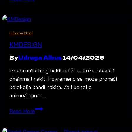
Istrakon 2026
KMDESIGN
By
Udruga Albus
14/04/2026
Izrada unikatnog nakit od žice, kože, stakla i
chainmail nakit. Povremeno se može pronaći
kolekcija kandi nakita. Za ljubitelje
anime/manga…
KMDesign
Read More