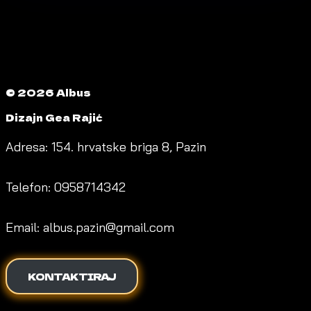
NAVIGATION
Page
Page
Planet
zabave
© 2026 Albus
Dizajn Gea Rajić
Adresa: 154. hrvatske briga 8, Pazin
Telefon: 0958714342
Email: albus.pazin@gmail.com
KONTAKTIRAJ