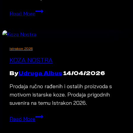
PlaySupport
Read More
–
Miniature
painting
service
Istrakon 2026
KOZA NOSTRA
By
Udruga Albus
14/04/2026
Prodaja ručno rađenih i ostalih proizvoda s
motivom istarske koze. Prodaja prigodnih
suvenira na temu Istrakon 2026.
Koza
Read More
Nostra