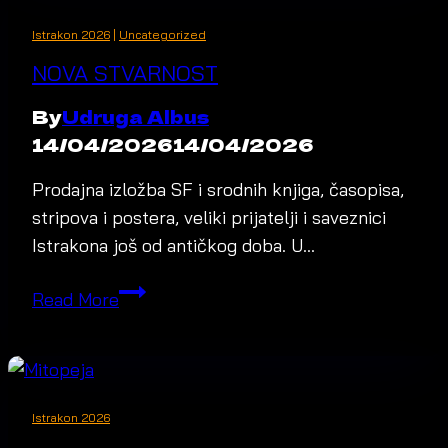
Istrakon 2026
|
Uncategorized
NOVA STVARNOST
By
Udruga Albus
14/04/2026
14/04/2026
Prodajna izložba SF i srodnih knjiga, časopisa,
stripova i postera, veliki prijatelji i saveznici
Istrakona još od antičkog doba. U…
Nova
Read More
stvarnost
Istrakon 2026