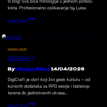
ili bog! Sva bića mitologije u jednom potezu
kista. Profesionalno oslikavanje by Luisa.
Luisa
Read More
Facepainting
Istrakon 2026
DIGICRAFT
By
Udruga Albus
14/04/2026
DigiCraft je obrt koji živi geek kulturu – od
korisnih dodataka za RPG sesije i tabletop
terena do jedinstvenih ukrasa…
Digicraft
Read More