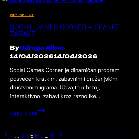
Istrakon 2026
SOCIAL GAMES CORNER – PLANET
ZABAVE
By
Udruga Albus
14/04/2026
14/04/2026
Social Games Corner je dinamičan program
posvećen kratkim, zabavnim i druženjskim
društvenim igrama. Uživajte u brzoj,
interaktivnoj zabavi kroz raznolike…
Social
Read More
Games
Corner
PAGE
Previous
Next
1
…
3
4
5
6
7
…
19
–