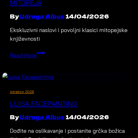
MITOPEJA
By
Udruga Albus
14/04/2026
Ekskluzivni naslovi i povoljni klasici mitopejske
književnosti
Mitopeja
Read More
Istrakon 2026
LUISA FACEPAINTING
By
Udruga Albus
14/04/2026
Dođite na oslikavanje i postanite grčka božica