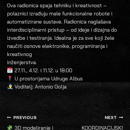
Ova radionica spaja tehniku i kreativnost –
polaznici izrađuju male funkcionalne robote i
automatizirane sustave. Radionica naglašava
interdisciplinarni pristup – od ideje i dizajna do
izvedbe i testiranja. Idealna je za sve koji žele
naučiti osnove elektronike, programiranja i
kreativnog
inženjerstva.
27.11., 4.12. i 11.12. u 18:00
U prostorijama Udruge Albus
Voditelj: Antonio Golja
POST
PREVIOUS
NEXT
NAVIGATION
3D modeliranje i
KOORDINACIJSKI