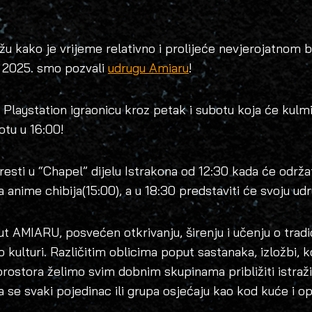
u kako je vrijeme relativno i prolijeće nevjerojatnom 
n 2025. smo pozvali
udrugu Amiaru
!
u
Playstation igraonicu kroz petak i subotu koja će kulmi
otu u 16:00!
resti u “Chapel” dijelu Istrakona od 12:30 kada će održ
ja anime chibija(15:00), a u 18:30 predstaviti će svoju ud
tut AMIARU, posvećen otkrivanju, širenju i učenju o trad
p kulturi. Različitim oblicima poput sastanaka, izložbi, k
h prostora želimo svim dobnim skupinama približiti istr
da se svaki pojedinac ili grupa osjećaju kao kod kuće i o