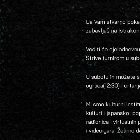
Da Vam stvarno pokaž
zabavljaš na Istrako
Voditi će cjelodnevn
Strive turnirom u sub
U subotu ih možete s
ogrlica(12:30) i crtan
Mi smo kulturni insti
kulturi i japanskoj po
radionica i virtualni
i videoigara. Želimo 