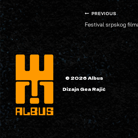
POST
PREVIOUS
Festival srpskog film
NAVIGATIO
© 2026 Albus
Dizajn Gea Rajić