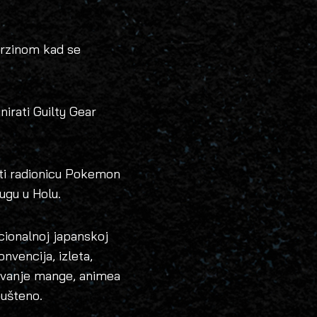
brzinom kad se
nirati Guilty Gear
ati radionicu Pokemon
rugu u Holu.
icionalnoj japanskoj
onvencija, izleta,
aživanje mange, animea
pušteno.