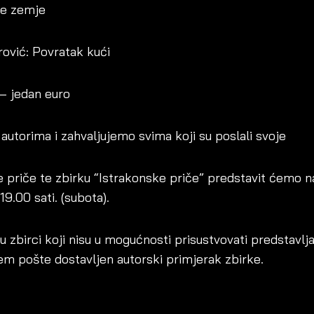
je zemje
rović: Povratak kući
 – jedan euro
utorima i zahvaljujemo svima koji su poslali svoje
ve priče te zbirku “Istrakonske priče” predstavit ćemo n
9.00 sati. (subota).
 u zbirci koji nisu u mogućnosti prisustvovati predstavlj
em pošte dostavljen autorski primjerak zbirke.