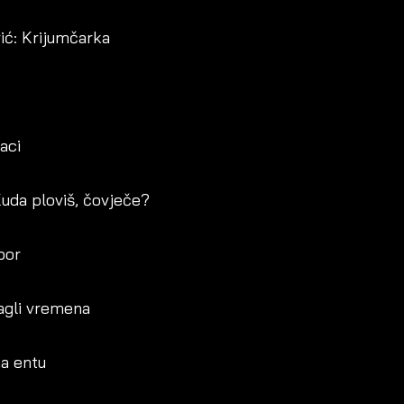
ić: Krijumčarka
aci
uda ploviš, čovječe?
zbor
agli vremena
a entu