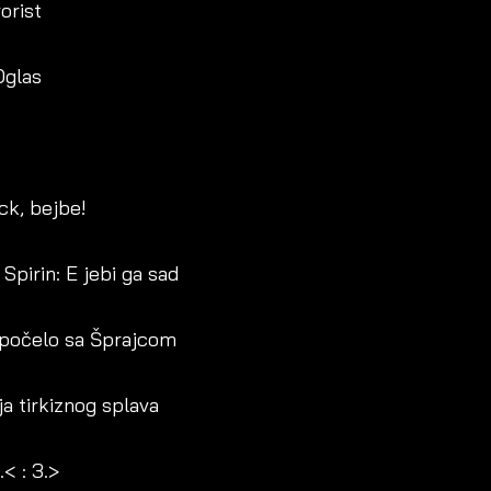
orist
Oglas
ck, bejbe!
Spirin: E jebi ga sad
e počelo sa Šprajcom
ja tirkiznog splava
< : 3.>