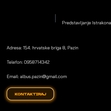
Predstavljanje Istrakon
N
Adresa: 154. hrvatske briga 8, Pazin
Telefon: 0958714342
Email: albus.pazin@gmail.com
KONTAKTIRAJ