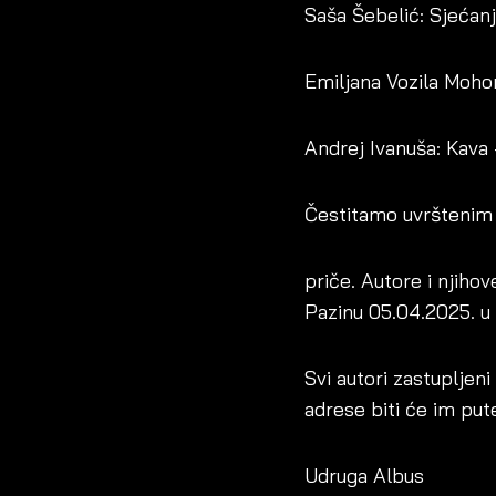
Saša Šebelić: Sjećan
Emiljana Vozila Moho
Andrej Ivanuša: Kava
Čestitamo uvrštenim a
priče. Autore i njiho
Pazinu 05.04.2025. u 1
Svi autori zastupljeni
adrese biti će im put
Udruga Albus