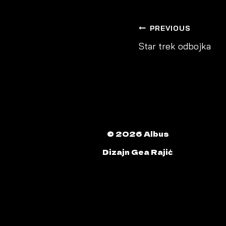
POST
PREVIOUS
Star trek odbojka
NAVIGATIO
© 2026 Albus
Dizajn Gea Rajić