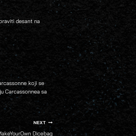
raviti desant na
Carcassonne koji se
tiju Carcassonnea sa
NEXT
MakeYourOwn Dicebag