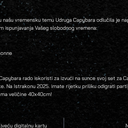
u našu vremensku temu Udruga Capybara odlučila je nap
jem ispunjavanja Vašeg slobodnog vremena:
sonne
Capybara rado iskoristi za izvući na sunce svoj set za 
ke. Na Istrakonu 2025. imate rijetku priliku odigrati par
čama veličine 40x40cm!
jveću digitalnu kartu