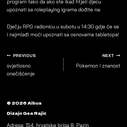
program tako da ako ste ikad htjeli djecu
upoznati sa roleplaying igrama dođite na:
Dječju RPG radionicu u subotu u 14:30 gdje će se
i najmlađi moći upoznati sa osnovama tabletopa!
POST
PREVIOUS
NEXT
NAVIGATION
svjetlosno
Pokemon i znanost
onečišćenje
© 2026 Albus
Dizajn Gea Rajić
Adresa: 154. hrvatske briga 8, Pazin