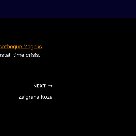
cotheque Magnus
tali time crisis,
NEXT
Zaigrana Koza