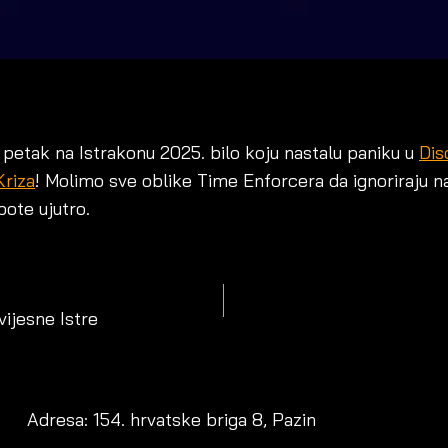
petak na Istrakonu 2025. bilo koju nastalu paniku u
Dis
Kriza
! Molimo sve oblike Time Enforcera da ignoriraju nas
bote ujutro.
ION
vijesne Istre
Adresa: 154. hrvatske briga 8, Pazin