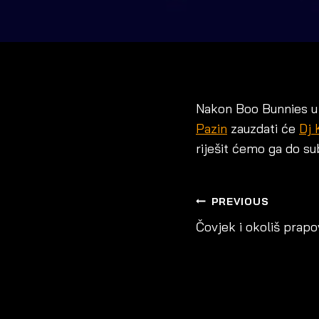
Nakon Boo Bunnies u 
Pazin
zauzdati će
Dj 
riješit ćemo ga do su
POST
PREVIOUS
NAVIGAT
Čovjek i okoliš prapo