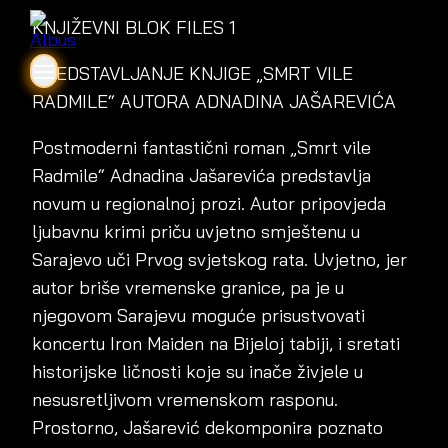
KNJIŽEVNI BLOK FILES 1
PREDSTAVLJANJE KNJIGE „SMRT VILE
RADMILE“ AUTORA ADNADINA JAŠAREVIĆA
Postmoderni fantastični roman „Smrt vile
Radmile“ Adnadina Jašarevića predstavlja
novum u regionalnoj prozi. Autor pripovjeda
ljubavnu krimi priču uvjetno smještenu u
Sarajevo uči Prvog svjetskog rata. Uvjetno, jer
autor briše vremenske granice, pa je u
njegovom Sarajevu moguće prisustvovati
koncertu Iron Maiden na Bijeloj tabiji, i sretati
historijske ličnosti koje su inače živjele u
nesusretljivom vremenskom rasponu.
Prostorno, Jašarević dekomponira poznato