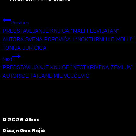
POST
Previous
NAVIGATION
PREDSTAVLJANJE KNJIGA “MALI I LEVIJATAN”
AUTORA SVENA POPOVIĆA I “NOKTURNI U D MOLU”
TONIJA JURIČIĆA
Next
PREDSTAVLJANJE KNJIGE “NEOTKRIVENA ZEMLJA”
AUTORICE TATJANE MILIVOJČEVIĆ
© 2026 Albus
Dizajn Gea Rajić