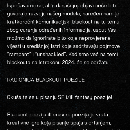
Ispričavamo se, ali u današnjoj objavi neće biti
govora o razvoju našeg modela, naređen nam je
kratkoročni komunikacijski blackout na tu temu
zbog curenja određenih
informacija, usput Vas
molimo da ignorirate bilo koje neprovjerene
vijesti u središnjoj Istri koje sadržavaju pojmove
“rampant” i “unshackled”. Kad smo već na temi
blackouta na Istrakonu 2024. će se održati:
RADIONICA BLACKOUT POEZIJE
Okušajte se u pisanju SF i/ili fantasy poezije!
Blackout poezija ili erasure poezija je vrsta
kreativne igre koja pisanje spaja s crtanjem,