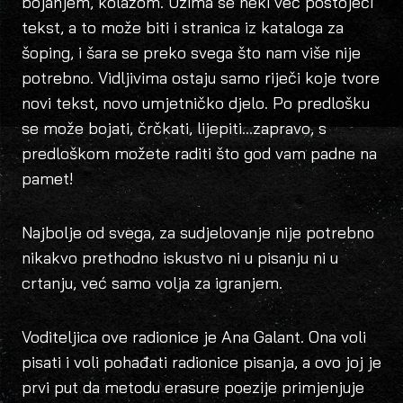
bojanjem, kolažom. Uzima se neki već postojeći
tekst, a to može biti i stranica iz kataloga za
šoping, i šara se preko svega što nam više nije
potrebno. Vidljivima ostaju samo riječi koje tvore
novi tekst, novo umjetničko djelo. Po predlošku
se može bojati, črčkati, lijepiti…zapravo, s
predloškom možete raditi što god vam padne na
pamet!
Najbolje od svega, za sudjelovanje nije potrebno
nikakvo prethodno iskustvo ni u pisanju ni u
crtanju, već samo volja za igranjem.
Voditeljica ove radionice je Ana Galant. Ona voli
pisati i voli pohađati radionice pisanja, a ovo joj je
prvi put da metodu erasure poezije primjenjuje